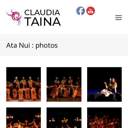
O
Mo
M
Ata Nui : photos