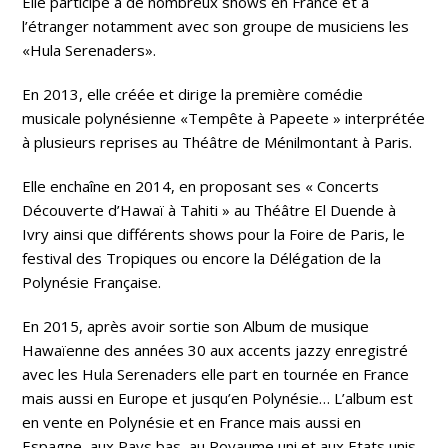
Elle participe à de nombreux shows en France et à
l’étranger notamment avec son groupe de musiciens les
«Hula Serenaders».
En 2013, elle créée et dirige la première comédie
musicale polynésienne «Tempête à Papeete » interprétée
à plusieurs reprises au Théâtre de Ménilmontant à Paris.
Elle enchaîne en 2014, en proposant ses « Concerts
Découverte d’Hawaï à Tahiti » au Théâtre El Duende à
Ivry ainsi que différents shows pour la Foire de Paris, le
festival des Tropiques ou encore la Délégation de la
Polynésie Française.
En 2015, après avoir sortie son Album de musique
Hawaïenne des années 30 aux accents jazzy enregistré
avec les Hula Serenaders elle part en tournée en France
mais aussi en Europe et jusqu’en Polynésie… L’album est
en vente en Polynésie et en France mais aussi en
Espagne, aux Pays bas, au Royaume uni et aux Etats unis.