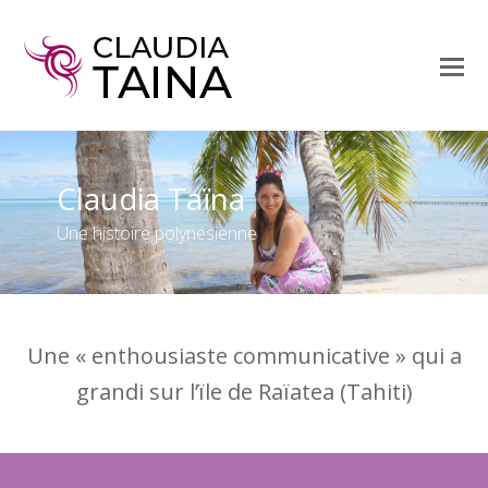
O
Mo
M
Claudia Taïna
Une histoire polynésienne
Une « enthousiaste communicative » qui a
grandi sur l’ïle de Raïatea (Tahiti)