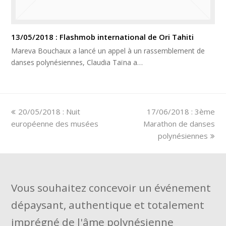
13/05/2018 : Flashmob international de Ori Tahiti
Mareva Bouchaux a lancé un appel à un rassemblement de
danses polynésiennes, Claudia Taïna a…
previous
next
20/05/2018 : Nuit
17/06/2018 : 3ème
post:
post:
européenne des musées
Marathon de danses
polynésiennes
Vous souhaitez concevoir un événement
dépaysant, authentique et totalement
imprégné de l'âme polynésienne