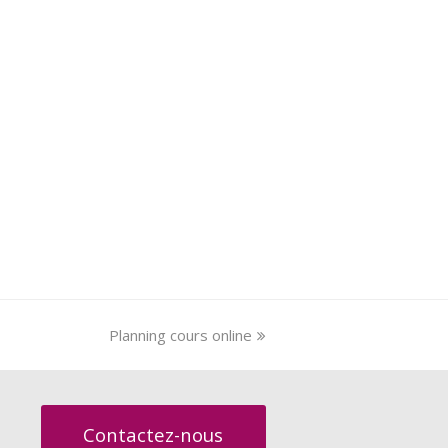
next
Planning cours online
post:
Contactez-nous