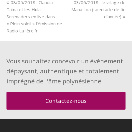
previous
next
08/05/2018 : Claudia
03/06/2018 : le village de
post:
post:
Taïna et les Hula
Mana Loa (spectacle de fin
Serenaders en live dans
d’année)
« Plein soleil » l’émission de
Radio La1ère.fr
Vous souhaitez concevoir un événement
dépaysant, authentique et totalement
imprégné de l'âme polynésienne
Contactez-nous